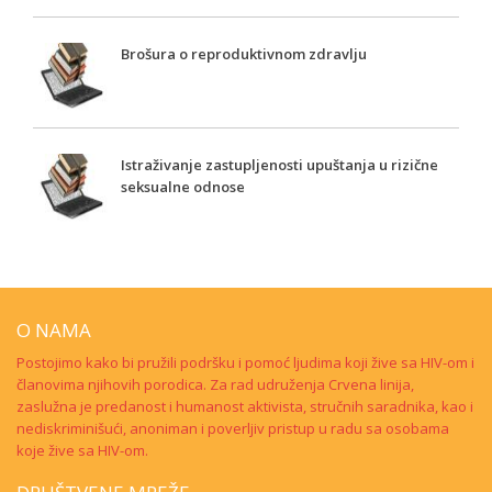
Brošura o reproduktivnom zdravlju
Istraživanje zastupljenosti upuštanja u rizične
seksualne odnose
O NAMA
Postojimo kako bi pružili podršku i pomoć ljudima koji žive sa HIV-om i
članovima njihovih porodica. Za rad udruženja Crvena linija,
zaslužna je predanost i humanost aktivista, stručnih saradnika, kao i
nediskriminišući, anoniman i poverljiv pristup u radu sa osobama
koje žive sa HIV-om.