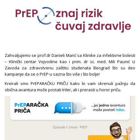
Zahvaljujemo se prof.dr Danieli Marić sa Klinike za infektivne bolesti
– Klinički centar Vojvodine kao i prim. dr sc. med. Mili Paunić iz
Zavoda za zdravstvenu zaštitu studenata Beograd što su deo
kampanje da se o PrEP-u sazna što više i što bolje!
Kreirali smo PrEPARAČKU PRIČU kako bi vam skrenuli pažnju da
obična avantura može postati triler, ali i prerasti u horor priču.