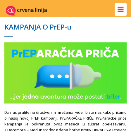
Toggle
Navigat
KAMPANJA O PrEP-u
Da nas pratite na društvenim mrežama, videli biste nas kako pričamo
o našoj novoj PrEP kampanji, PrEPARAČKE PRIČE. PrEParačke priče
kampanja je pokrenuta ovog meseca u susret obeležavanju
1.Decembra – Međunarodnog dana borbe protiv HIV/ADIS-a i trajaće