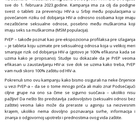
sve do 1. februara 2023.godine. Kampanja ima za cilj da podigne
svest o tableti za prevenciju HIV-a u Srbiji među populacijama u
povećanom riziku od dobijanja HIV-a odnosno osobama koje imaju
nezaštićene seksualne odnose, posebno među muškarcima koji
imaju seks sa muškarcima (MSM populacija).
PrEP – takođe poznat kao pre-ekspoziciona profilaksa pre izlaganja
– je tableta koju uzimate pre seksualnog odnosa koja u velikoj meri
smanjuje rizik od dobijanja HIV-a (gotovo je 100% efikasna kada se
uzima kako je propisano). Studije su dokazale da je PrEP veoma
efikasan u zaustavljanju HIV-a: sve dok se uzima kako treba, PrEP
vam nudi skoro 100% zaštitu od HIV-a.
Pokrenuli smo ovu kampanju kako bismo osigurali na neke činjenice
u vezi PrEP-a – da se o tome mnogo priča ali malo zna! Podsećajući
ciljne grupe na ono sa čime se sigurno suočava – ukoliko nisu
pažljivi! Da nešto što predstavlja zadovoljstvo (seksualni odnosi bez
zaštite) veoma lako može da preraste u agoniju sa neizvesnim
krajem, ukoliko nema dovoljno poznavanja svrhe, informacija i
znanja o odgovornoj upotrebi i prednostima ovog vida zaštite.